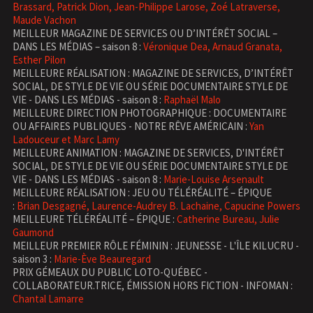
Brassard, Patrick Dion, Jean-Philippe Larose, Zoé Latraverse,
Maude Vachon
MEILLEUR MAGAZINE DE SERVICES OU D’INTÉRÊT SOCIAL –
DANS LES MÉDIAS – saison 8 :
Véronique Dea, Arnaud Granata,
Esther Pilon
MEILLEURE RÉALISATION : MAGAZINE DE SERVICES, D’INTÉRÊT
SOCIAL, DE STYLE DE VIE OU SÉRIE DOCUMENTAIRE STYLE DE
VIE - DANS LES MÉDIAS - saison 8 :
Raphaël Malo
MEILLEURE DIRECTION PHOTOGRAPHIQUE : DOCUMENTAIRE
OU AFFAIRES PUBLIQUES - NOTRE RÊVE AMÉRICAIN :
Yan
Ladouceur et Marc Lamy
MEILLEURE ANIMATION : MAGAZINE DE SERVICES, D'INTÉRÊT
SOCIAL, DE STYLE DE VIE OU SÉRIE DOCUMENTAIRE STYLE DE
VIE - DANS LES MÉDIAS - saison 8 :
Marie-Louise Arsenault
MEILLEURE RÉALISATION : JEU OU TÉLÉRÉALITÉ – ÉPIQUE
:
Brian Desgagné, Laurence-Audrey B. Lachaine, Capucine Powers
MEILLEURE TÉLÉRÉALITÉ – ÉPIQUE :
Catherine Bureau, Julie
Gaumond
MEILLEUR PREMIER RÔLE FÉMININ : JEUNESSE - L'ÎLE KILUCRU -
saison 3 :
Marie-Ève Beauregard
PRIX GÉMEAUX DU PUBLIC LOTO-QUÉBEC -
COLLABORATEUR.TRICE, ÉMISSION HORS FICTION - INFOMAN :
Chantal Lamarre