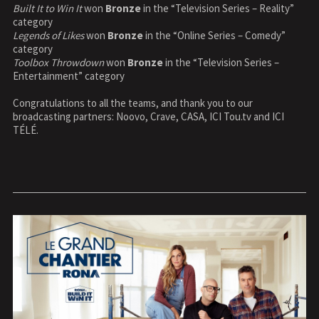
Built It to Win It
won
Bronze
in the “Television Series – Reality”
category
Legends of Likes
won
Bronze
in the “Online Series – Comedy”
category
Toolbox Throwdown
won
Bronze
in the “Television Series –
Entertainment” category
Congratulations to all the teams, and thank you to our
broadcasting partners: Noovo, Crave, CASA, ICI Tou.tv and ICI
TÉLÉ.