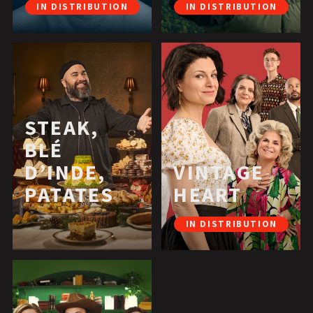
IN DISTRIBUTION
IN DISTRIBUTION
STEAK,
BLÉ
D’INDE,
VINTAGE
PATATES
HEART
IN DISTRIBUTION