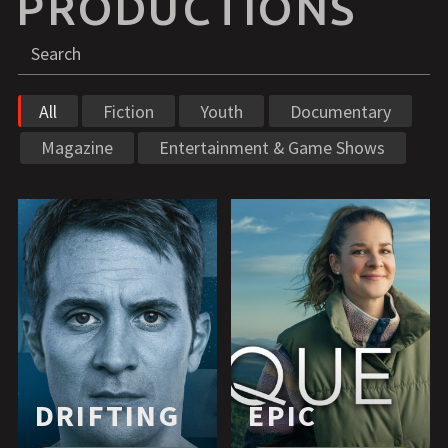
PRODUCTIONS
Search
S
All
Fiction
Youth
Documentary
Magazine
Entertainment & Game Shows
DRIFTING
EPIC