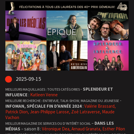
2025-09-15
-
SPLENDEUR ET
MEILLEURS MAQUILLAGES : TOUTES CATÉGORIES
INFLUENCE
:
Katleen Venne
-
MEILLEURE RECHERCHE : ENTREVUE, TALK-SHOW, MAGAZINE OU JEUNESSE
INFOMAN, SPÉCIALE FIN D'ANNÉE 2024
:
Valérie Brassard,
Patrick Dion, Jean-Philippe Larose, Zoé Latraverse, Maude
Vachon
–
DANS LES
MEILLEUR MAGAZINE DE SERVICES OU D’INTÉRÊT SOCIAL
MÉDIAS
– saison 8 :
Véronique Dea, Arnaud Granata, Esther Pilon