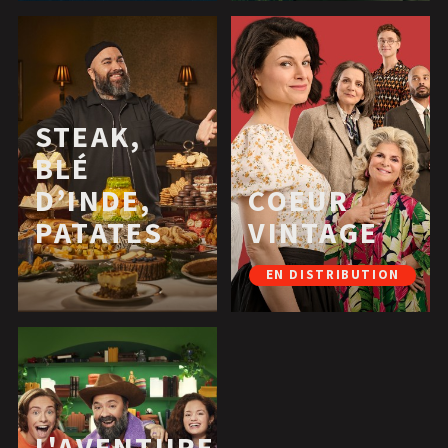
STEAK,
BLÉ
D’INDE,
COEUR
PATATES
VINTAGE
EN DISTRIBUTION
L'AVENTURE