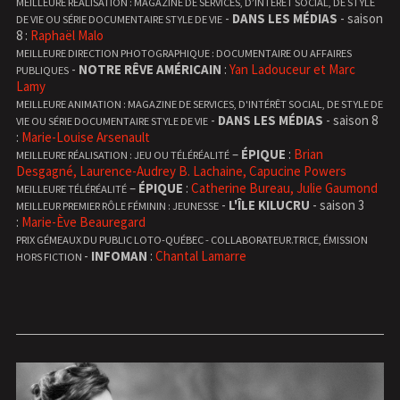
MEILLEURE RÉALISATION : MAGAZINE DE SERVICES, D’INTÉRÊT SOCIAL, DE STYLE
-
DANS LES MÉDIAS
- saison
DE VIE OU SÉRIE DOCUMENTAIRE STYLE DE VIE
8 :
Raphaël Malo
MEILLEURE DIRECTION PHOTOGRAPHIQUE : DOCUMENTAIRE OU AFFAIRES
-
NOTRE RÊVE AMÉRICAIN
:
Yan Ladouceur et Marc
PUBLIQUES
Lamy
MEILLEURE ANIMATION : MAGAZINE DE SERVICES, D'INTÉRÊT SOCIAL, DE STYLE DE
-
DANS LES MÉDIAS
- saison 8
VIE OU SÉRIE DOCUMENTAIRE STYLE DE VIE
:
Marie-Louise Arsenault
–
ÉPIQUE
:
Brian
MEILLEURE RÉALISATION : JEU OU TÉLÉRÉALITÉ
Desgagné, Laurence-Audrey B. Lachaine, Capucine Powers
–
ÉPIQUE
:
Catherine Bureau, Julie Gaumond
MEILLEURE TÉLÉRÉALITÉ
-
L'ÎLE KILUCRU
- saison 3
MEILLEUR PREMIER RÔLE FÉMININ : JEUNESSE
:
Marie-Ève Beauregard
PRIX GÉMEAUX DU PUBLIC LOTO-QUÉBEC - COLLABORATEUR.TRICE, ÉMISSION
-
INFOMAN
:
Chantal Lamarre
HORS FICTION