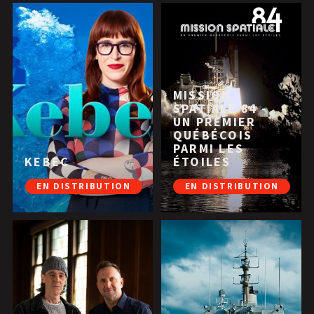
MISSION
SPATIALE 84 -
UN PREMIER
QUÉBÉCOIS
PARMI LES
KEBEC
ÉTOILES
EN DISTRIBUTION
EN DISTRIBUTION