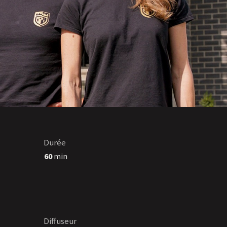
Durée
60
min
Diffuseur