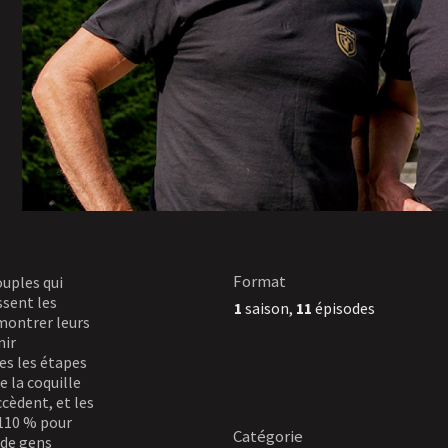
Format
ouples qui
ssent les
1
saison,
11
épisodes
émontrer leurs
nir
tes les étapes
e la coquille
ccèdent, et les
110 % pour
Catégorie
e de gens