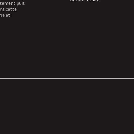
aitement puis
ans cette
vre et