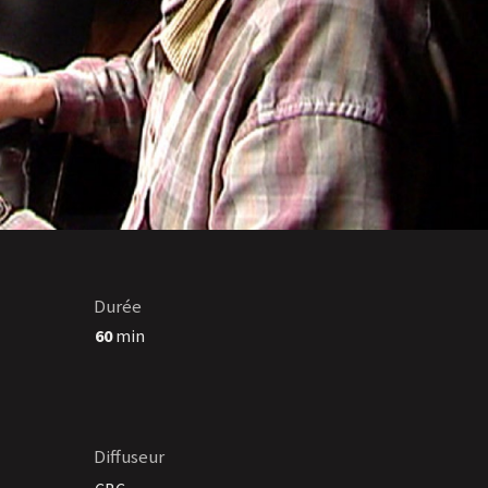
Durée
60
min
Diffuseur