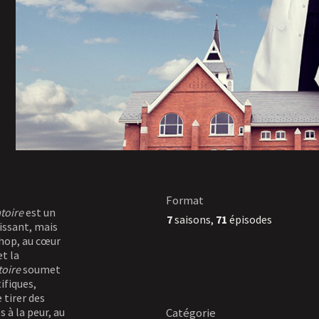
Format
atoire
est un
7
saisons,
71
épisodes
tissant, mais
shop, au cœur
t la
toire
soumet
ifiques,
 tirer des
 à la peur, au
Catégorie