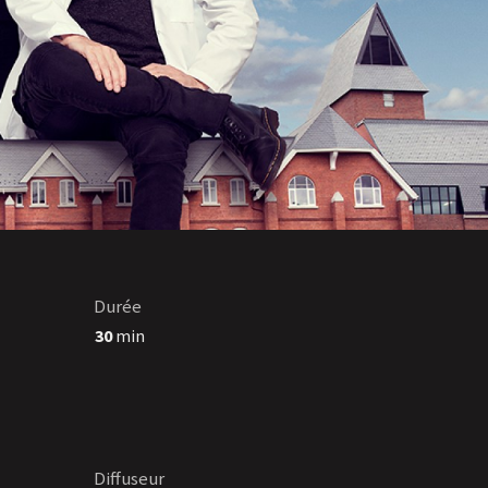
Durée
30
min
Diffuseur