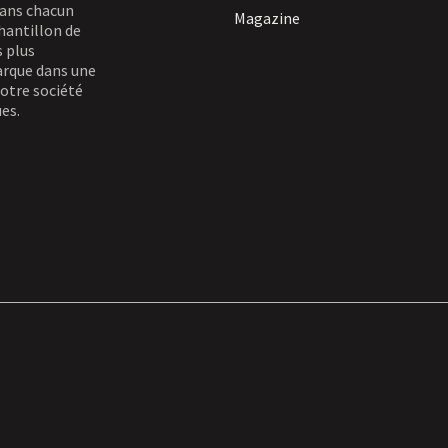
 Dans chacun
Magazine
hantillon de
s plus
barque dans une
otre société
es.