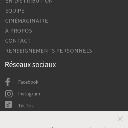
EN DISTRIBUTION
ÉQUIPE
CINÉMAGINAIRE
À PROPOS
CONTACT
RENSEIGNEMENTS PERSONNELS
Réseaux sociaux
Facebook
Instagram
Tik Tok
LinkedIn
Fer