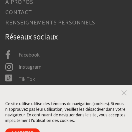
À PROPOS
CONTACT
RENSEIGNEMENTS PERSONNELS
Réseaux sociaux
Facebook
Instagram
Tik Tok
LinkedIn
Fer
IMDB
Ce site utilise utilise des témoins de navigation (cookies). Si vous
n'approuvez pas leur utilisation, veuillez les désactiver dans votre
navigateur. En continuant de naviguer dans le site, vous acceptez
implicitement l'utilisation des cookies.
Tous droits réservés. ©2021 ZONE3