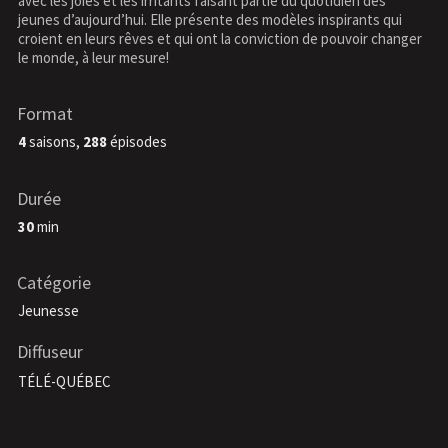
avec les joies et les irritants faisant partie du quotidien des
jeunes d’aujourd’hui. Elle présente des modèles inspirants qui
croient en leurs rêves et qui ont la conviction de pouvoir changer
le monde, à leur mesure!
Format
4
saisons,
288
épisodes
Durée
30
min
Catégorie
Jeunesse
Diffuseur
TÉLÉ-QUÉBEC